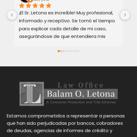
¡El Sr. Letona es increíble! Muy profesional, 
Ho
informado y receptivo. Se tomó el tiempo 
Ba
para explicar cada detalle de mi caso, 
re
asegurándose de que entendiera mis 
te
opciones. Muy apreciado y muy 
Ex
recomendado.
bi
ca
en
y 
Oc
pa
gr
N
Estamos comprometidos a representar a personas
que han sido perjudicadas por bancos, cobradores
de deudas, agencias de informes de crédito y