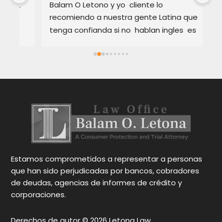
 
Balam O Letono y yo  cliente lo 
un
recomiendo a nuestra gente Latina que 
co
tenga confianda si no  hablan ingles  es 
Fu
Excellente como abogado  explica muy 
de
bien los detalles  en Español o ingles  como 
co
cada cliente se sienta satisfeto hablando 
Su
en su idioma  sus servicios son muy Buenos 
es
y tambien rapidos  tambien te  da 
ex
Occiones para tu caso eso es importante  
Re
para cada persona tu tomar  desicion  
de
gracias abogado por sus services Att,  
un
Narmi Gonzalez
Gr
c
Estamos comprometidos a representar a personas
que han sido perjudicadas por bancos, cobradores
de deudas, agencias de informes de crédito y
corporaciones.
Derechos de autor © 2026 Letona Law.