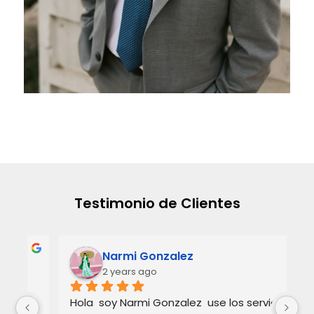
Testimonio de Clientes
Narmi Gonzalez
2 years ago
 
Hola  soy Narmi Gonzalez  use los servicios  
La