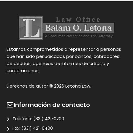
en su idioma  sus servicios son muy Buenos 
es
y tambien rapidos  tambien te  da 
ex
Occiones para tu caso eso es importante  
Re
para cada persona tu tomar  desicion  
de
gracias abogado por sus services Att,  
un
Narmi Gonzalez
Gr
c
Estamos comprometidos a representar a personas
que han sido perjudicadas por bancos, cobradores
de deudas, agencias de informes de crédito y
corporaciones.
Derechos de autor © 2026 Letona Law.
Información de contacto
Teléfono:
(831) 421-0200
Fax:
(831) 421-0400