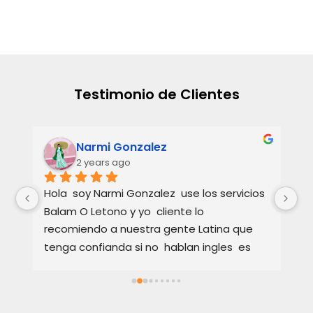
Testimonio de Clientes
Narmi Gonzalez
2 years ago
 
Hola  soy Narmi Gonzalez  use los servicios  
La
 
Balam O Letono y yo  cliente lo 
un
recomiendo a nuestra gente Latina que 
co
tenga confianda si no  hablan ingles  es 
Fu
Excellente como abogado  explica muy 
de
bien los detalles  en Español o ingles  como 
co
cada cliente se sienta satisfeto hablando 
Su