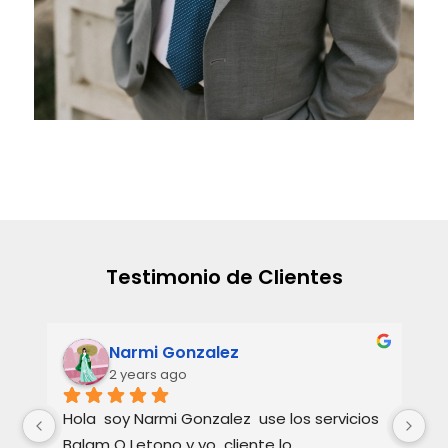
Testimonio de Clientes
Narmi Gonzalez
2 years ago
 
Hola  soy Narmi Gonzalez  use los servicios  
La
 
Balam O Letono y yo  cliente lo 
un