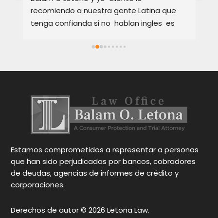
recomiendo a nuestra gente Latina que 
co
tenga confianda si no  hablan ingles  es 
Fu
Excellente como abogado  explica muy 
de
bien los detalles  en Español o ingles  como 
co
cada cliente se sienta satisfeto hablando 
Su
en su idioma  sus servicios son muy Buenos 
es
y tambien rapidos  tambien te  da 
ex
Occiones para tu caso eso es importante  
Re
para cada persona tu tomar  desicion  
de
gracias abogado por sus services Att,  
un
Narmi Gonzalez
Gr
c
Estamos comprometidos a representar a personas
que han sido perjudicadas por bancos, cobradores
de deudas, agencias de informes de crédito y
corporaciones.
Derechos de autor © 2026 Letona Law.