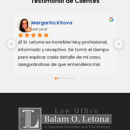
Testimonio de Clientes
Margarita Kitova
last year
¡El Sr. Letona es increíble! Muy profesional, 
Ho
informado y receptivo. Se tomó el tiempo 
Ba
para explicar cada detalle de mi caso, 
re
asegurándose de que entendiera mis 
te
opciones. Muy apreciado y muy 
Ex
recomendado.
bi
ca
en
y 
Oc
pa
gr