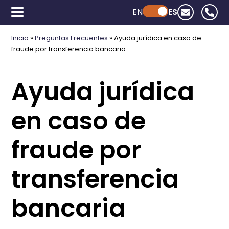
EN
Powered by ChatGPT
ES
Inicio
»
Preguntas Frecuentes
»
Ayuda jurídica en caso de
fraude por transferencia bancaria
Ayuda jurídica
en caso de
fraude por
transferencia
bancaria