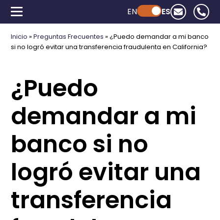
EN
Powered by ChatGPT
ES
Inicio
»
Preguntas Frecuentes
»
¿Puedo demandar a mi banco
si no logró evitar una transferencia fraudulenta en California?
¿Puedo
demandar a mi
banco si no
logró evitar una
transferencia