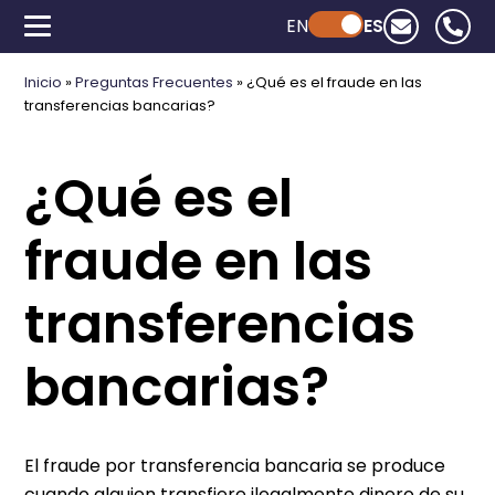
EN
Powered by ChatGPT
ES
Inicio
»
Preguntas Frecuentes
»
¿Qué es el fraude en las
transferencias bancarias?
¿Qué es el
fraude en las
transferencias
bancarias?
El fraude por transferencia bancaria se produce
cuando alguien transfiere ilegalmente dinero de su