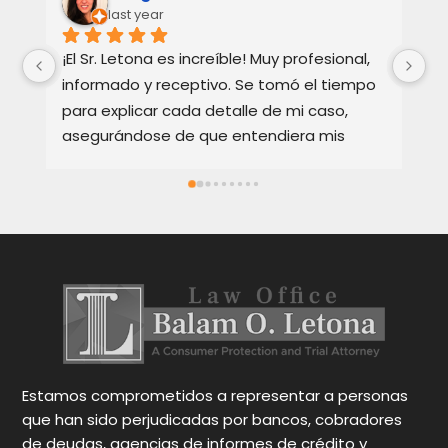
last year
¡El Sr. Letona es increíble! Muy profesional, 
Ho
informado y receptivo. Se tomó el tiempo 
Ba
para explicar cada detalle de mi caso, 
re
asegurándose de que entendiera mis 
te
opciones. Muy apreciado y muy 
Ex
recomendado.
bi
ca
en
y 
Oc
pa
gr
N
Estamos comprometidos a representar a personas
que han sido perjudicadas por bancos, cobradores
de deudas, agencias de informes de crédito y