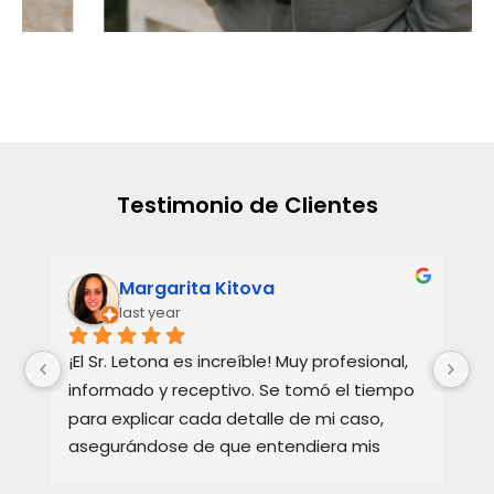
Testimonio de Clientes
Margarita Kitova
last year
¡El Sr. Letona es increíble! Muy profesional, 
Ho
informado y receptivo. Se tomó el tiempo 
Ba
para explicar cada detalle de mi caso, 
re
asegurándose de que entendiera mis 
te
opciones. Muy apreciado y muy 
Ex