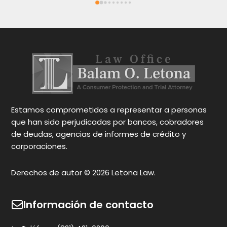
recomendado.
bi
ca
en
y 
Oc
pa
gr
N
Estamos comprometidos a representar a personas
que han sido perjudicadas por bancos, cobradores
de deudas, agencias de informes de crédito y
corporaciones.
Derechos de autor © 2026 Letona Law.
Información de contacto