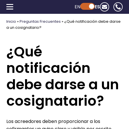
EN
Powered by ChatGPT
ES
Inicio
»
Preguntas Frecuentes
»
¿Qué notificación debe darse
a un cosignatario?
¿Qué
notificación
debe darse a un
cosignatario?
Los acreedores deben proporcionar a los
cofirmantes un aviso claro y visible por escrito,