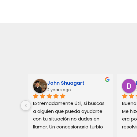
John Shuagart
2 years ago
Extremadamente útil, si buscas 
Buena 
lam.Soy 
a alguien que pueda ayudarte 
Me hiz
 estoy 
con tu situación no dudes en 
era po
llamar. Un concesionario turbio 
resolv
 
en pajaro me estaba haciendo 
rápido