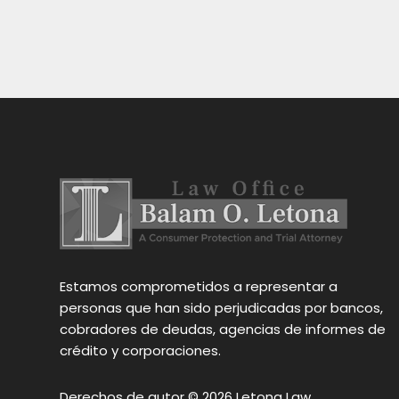
la vida imposible, Balam arregló 
servic
l 
mi situación rápidamente.
un con
viles. 
confia
onario 
todo mi 
ra.Él 
zo que 
 fácil y 
muy 
 los 
Estamos comprometidos a representar a
Balam
personas que han sido perjudicadas por bancos,
cobradores de deudas, agencias de informes de
crédito y corporaciones.
Derechos de autor © 2026 Letona Law.