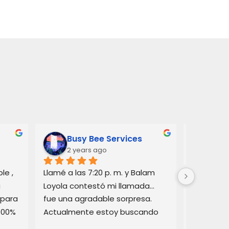
Busy Bee Services
Ann
2 years ago
3 y
e , 
Llamé a las 7:20 p. m. y Balam 
Balam me 
 
Loyola contestó mi llamada… 
consejos 
para 
fue una agradable sorpresa. 
automovil
100% 
Actualmente estoy buscando 
cómo func
asesoramiento legal y él pudo 
California