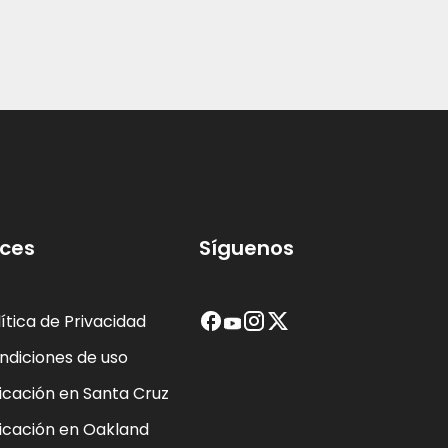
brindarme buena información.
resolvió 
¡Gracias!
favor.  No
utilizar su
minucioso
Lo recom
aces
Síguenos
lítica de Privacidad
ndiciones de uso
icación en Santa Cruz
icación en Oakland