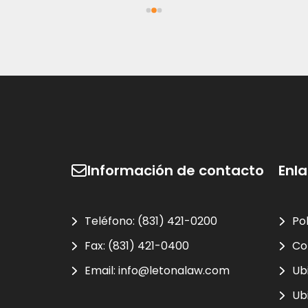
ios si está en apuros con 
cesionario que no es de 
nza.
Información de contacto
Enl
Teléfono:
(831) 421-0200
Po
Fax:
(831) 421-0400
Co
Email:
info@letonalaw.com
Ub
Ub