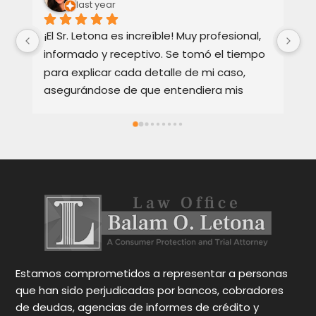
last year
¡El Sr. Letona es increíble! Muy profesional, 
Ho
informado y receptivo. Se tomó el tiempo 
Ba
para explicar cada detalle de mi caso, 
re
asegurándose de que entendiera mis 
te
opciones. Muy apreciado y muy 
Ex
recomendado.
bi
ca
en
y 
Oc
pa
gr
N
Estamos comprometidos a representar a personas
que han sido perjudicadas por bancos, cobradores
de deudas, agencias de informes de crédito y