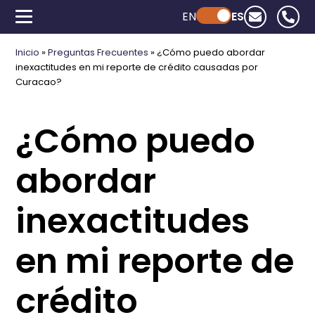
EN
Powered by ChatGPT
ES
Inicio
»
Preguntas Frecuentes
»
¿Cómo puedo abordar
inexactitudes en mi reporte de crédito causadas por
Curacao?
¿Cómo puedo
abordar
inexactitudes
en mi reporte de
crédito