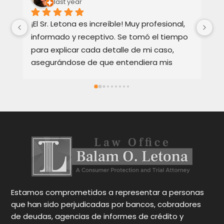
last year
¡El Sr. Letona es increíble! Muy profesional, 
Ho
informado y receptivo. Se tomó el tiempo 
Ba
para explicar cada detalle de mi caso, 
re
asegurándose de que entendiera mis 
te
opciones. Muy apreciado y muy 
Ex
recomendado.
bi
ca
en
y 
Oc
pa
gr
N
Estamos comprometidos a representar a personas
que han sido perjudicadas por bancos, cobradores
de deudas, agencias de informes de crédito y