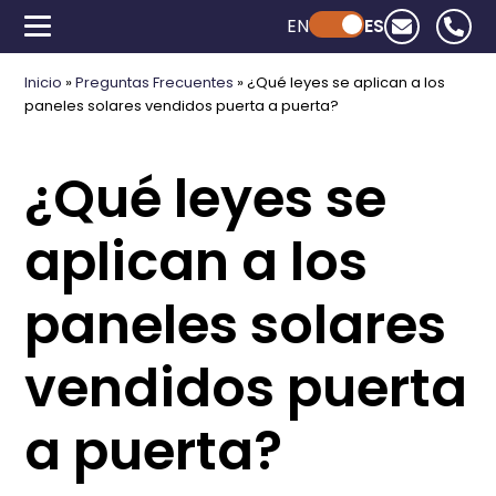
EN
Powered by ChatGPT
ES
Inicio
»
Preguntas Frecuentes
»
¿Qué leyes se aplican a los
paneles solares vendidos puerta a puerta?
¿Qué leyes se
aplican a los
paneles solares
vendidos puerta
a puerta?