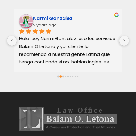
Narmi Gonzalez
2 years ago
 
Hola  soy Narmi Gonzalez  use los servicios  
La
 
Balam O Letono y yo  cliente lo 
un
recomiendo a nuestra gente Latina que 
co
tenga confianda si no  hablan ingles  es 
Fu
Excellente como abogado  explica muy 
de
bien los detalles  en Español o ingles  como 
co
cada cliente se sienta satisfeto hablando 
Su
en su idioma  sus servicios son muy Buenos 
es
y tambien rapidos  tambien te  da 
ex
Occiones para tu caso eso es importante  
Re
para cada persona tu tomar  desicion  
de
gracias abogado por sus services Att,  
un
Narmi Gonzalez
Gr