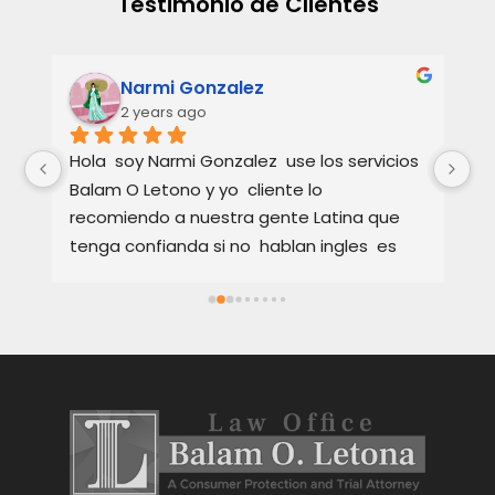
Testimonio de Clientes
Narmi Gonzalez
2 years ago
 
Hola  soy Narmi Gonzalez  use los servicios  
La
 
Balam O Letono y yo  cliente lo 
un
recomiendo a nuestra gente Latina que 
co
tenga confianda si no  hablan ingles  es 
Fu
Excellente como abogado  explica muy 
de
bien los detalles  en Español o ingles  como 
co
cada cliente se sienta satisfeto hablando 
Su
en su idioma  sus servicios son muy Buenos 
es
y tambien rapidos  tambien te  da 
ex
Occiones para tu caso eso es importante  
Re
para cada persona tu tomar  desicion  
de
gracias abogado por sus services Att,  
un