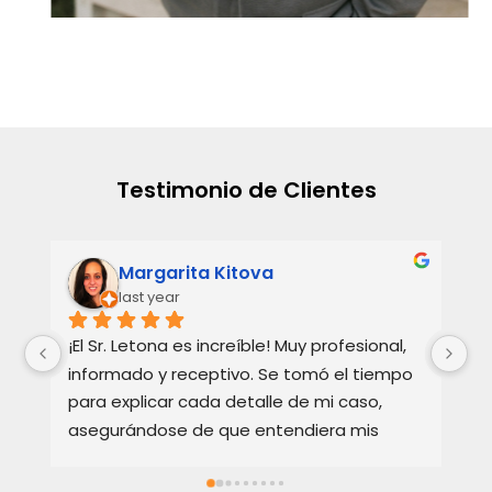
Testimonio de Clientes
Margarita Kitova
last year
¡El Sr. Letona es increíble! Muy profesional, 
Ho
informado y receptivo. Se tomó el tiempo 
Ba
para explicar cada detalle de mi caso, 
re
asegurándose de que entendiera mis 
te
opciones. Muy apreciado y muy 
Ex
recomendado.
bi