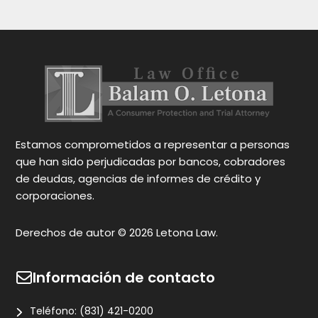
ca
en
y 
Oc
pa
gr
N
Estamos comprometidos a representar a personas
que han sido perjudicadas por bancos, cobradores
de deudas, agencias de informes de crédito y
corporaciones.
Derechos de autor © 2026 Letona Law.
Información de contacto
Teléfono:
(831) 421-0200