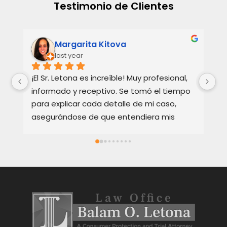
Testimonio de Clientes
Margarita Kitova
last year
¡El Sr. Letona es increíble! Muy profesional, 
Ho
informado y receptivo. Se tomó el tiempo 
Ba
para explicar cada detalle de mi caso, 
re
asegurándose de que entendiera mis 
te
opciones. Muy apreciado y muy 
Ex
recomendado.
bi
ca
en
y 
Oc
pa
gr