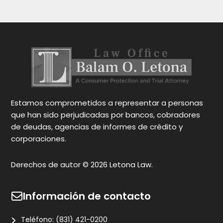
ca
en
y 
Oc
pa
gr
N
Estamos comprometidos a representar a personas
que han sido perjudicadas por bancos, cobradores
de deudas, agencias de informes de crédito y
corporaciones.
Derechos de autor © 2026 Letona Law.
Información de contacto
Teléfono:
(831) 421-0200