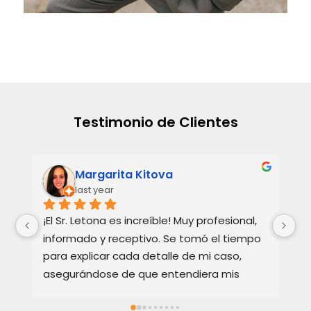
Testimonio de Clientes
Margarita Kitova
last year
¡El Sr. Letona es increíble! Muy profesional, 
Ho
informado y receptivo. Se tomó el tiempo 
Ba
para explicar cada detalle de mi caso, 
re
asegurándose de que entendiera mis 
te
opciones. Muy apreciado y muy 
Ex
recomendado.
bi