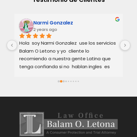
Narmi Gonzalez
2 years ago
 
Hola  soy Narmi Gonzalez  use los servicios  
La
 
Balam O Letono y yo  cliente lo 
un
recomiendo a nuestra gente Latina que 
co
tenga confianda si no  hablan ingles  es 
Fu
Excellente como abogado  explica muy 
de
bien los detalles  en Español o ingles  como 
co
cada cliente se sienta satisfeto hablando 
Su
en su idioma  sus servicios son muy Buenos 
es
y tambien rapidos  tambien te  da 
ex
Occiones para tu caso eso es importante  
Re
para cada persona tu tomar  desicion  
de
gracias abogado por sus services Att,  
un
Narmi Gonzalez
Gr