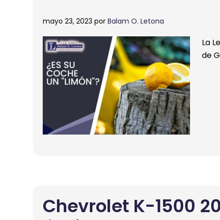
mayo 23, 2023
por
Balam O. Letona
La L
de G
Chevrolet K-1500 2