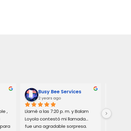
Busy Bee Services
Ann
2 years ago
3 y
e , 
Llamé a las 7:20 p. m. y Balam 
Balam me 
 
Loyola contestó mi llamada… 
consejos 
para 
fue una agradable sorpresa. 
automovil