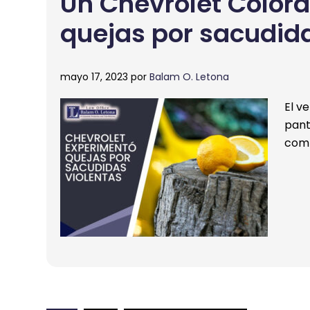
Un Chevrolet Color
quejas por sacudida
mayo 17, 2023
por
Balam O. Letona
El v
pant
com