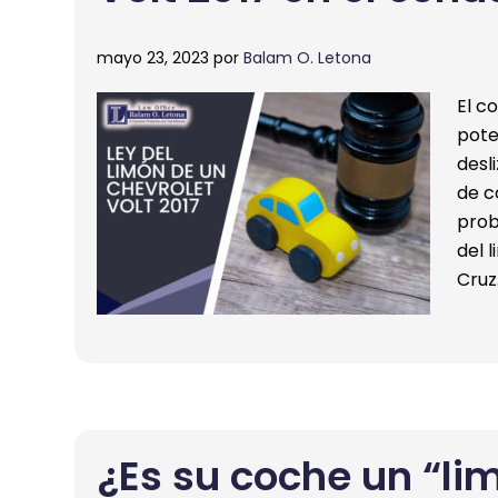
mayo 23, 2023
por
Balam O. Letona
El c
pote
desl
de c
prob
del 
Cruz
¿Es su coche un “li