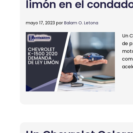
limón en el condad
mayo 17, 2023
por
Balam O. Letona
Un C
de p
moto
como
acel