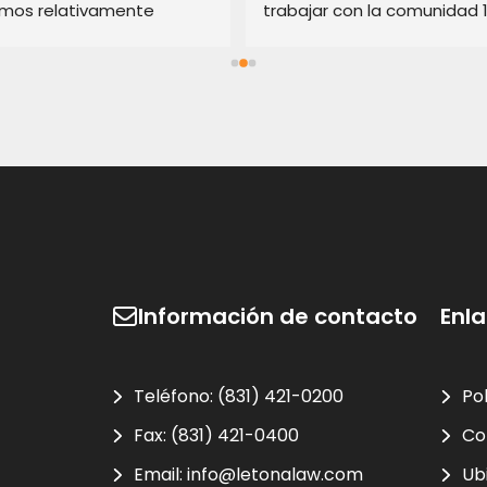
imos relativamente 
trabajar con la comunidad 
. Recomiendo sus 
recomendado
ios si está en apuros con 
cesionario que no es de 
nza.
Información de contacto
Enl
Teléfono:
(831) 421-0200
Po
Fax:
(831) 421-0400
Co
Email:
info@letonalaw.com
Ub