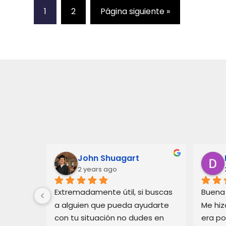
1
2
Página siguiente »
John Shuagart
2 years ago
Extremadamente útil, si buscas 
Buena 
lam.Soy 
a alguien que pueda ayudarte 
Me hiz
 estoy 
con tu situación no dudes en 
era po