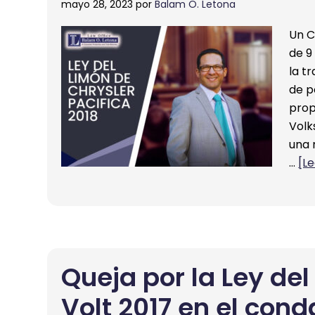
mayo 28, 2023
por
Balam O. Letona
Un C
de 9
la t
de p
prop
Volk
una 
…
[L
Queja por la Ley de
Volt 2017 en el con