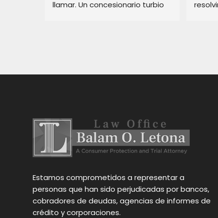
llamar. Un concesionario turbio 
resolv
 
en pajaro me estaba haciendo 
rápido
la vida imposible, Balam arregló 
servic
l 
mi situación rápidamente.
un con
viles. 
confia
onario 
todo mi 
ra.Él 
zo que 
 fácil y 
muy 
 los 
Estamos comprometidos a representar a
Balam
personas que han sido perjudicadas por bancos,
cobradores de deudas, agencias de informes de
crédito y corporaciones.