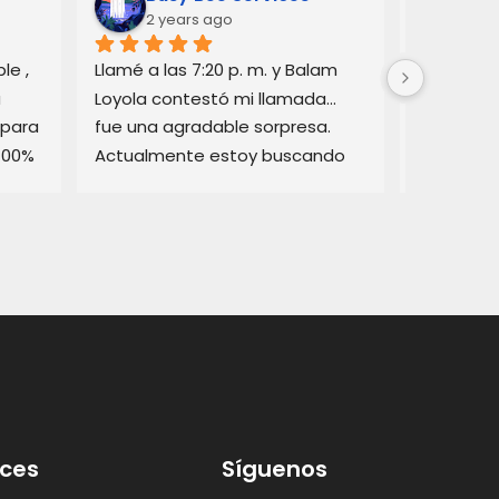
2 years ago
3 y
e , 
Llamé a las 7:20 p. m. y Balam 
Balam me 
 
Loyola contestó mi llamada… 
consejos 
para 
fue una agradable sorpresa. 
automovil
100% 
Actualmente estoy buscando 
cómo func
asesoramiento legal y él pudo 
California
brindarme buena información.
resolvió 
¡Gracias!
favor.  No
utilizar su
minucioso
Lo recom
aces
Síguenos