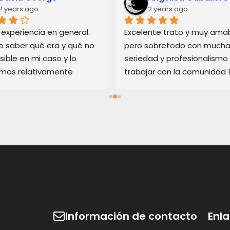
2 years ago
2 years ago
experiencia en general. 
Excelente trato y muy amabl
o saber qué era y qué no 
pero sobretodo con mucha
sible en mi caso y lo 
seriedad y profesionalismo 
imos relativamente 
trabajar con la comunidad 
. Recomiendo sus 
recomendado
ios si está en apuros con 
cesionario que no es de 
nza.
Información de contacto
Enl