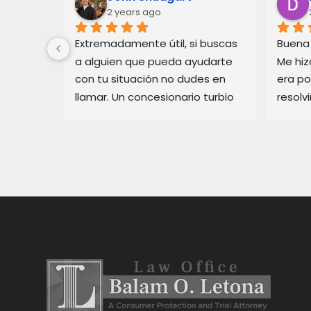
2 years ago
Extremadamente útil, si buscas 
Buena 
lam.Soy 
a alguien que pueda ayudarte 
Me hiz
 estoy 
con tu situación no dudes en 
era po
llamar. Un concesionario turbio 
resolv
 
en pajaro me estaba haciendo 
rápido
la vida imposible, Balam arregló 
servic
l 
mi situación rápidamente.
un con
viles. 
confia
onario 
todo mi 
ra.Él 
zo que 
 fácil y 
muy 
 los 