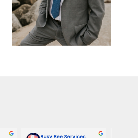
Busy Bee Services
Ann