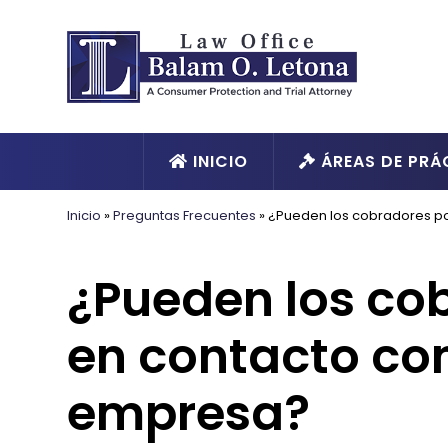
INICIO
ÁREAS DE PRÁ
Inicio
»
Preguntas Frecuentes
»
¿Pueden los cobradores po
¿Pueden los co
en contacto con
empresa?