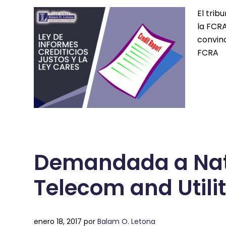
El trib
la FCRA
convin
FCRA
Demandada a Nat
Telecom and Utilit
enero 18, 2017
por
Balam O. Letona