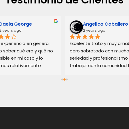
Daela George
Angelica Caballero
2 years ago
2 years ago
experiencia en general. 
Excelente trato y muy amabl
o saber qué era y qué no 
pero sobretodo con mucha
sible en mi caso y lo 
seriedad y profesionalismo 
imos relativamente 
trabajar con la comunidad 
. Recomiendo sus 
recomendado
ios si está en apuros con 
cesionario que no es de 
nza.