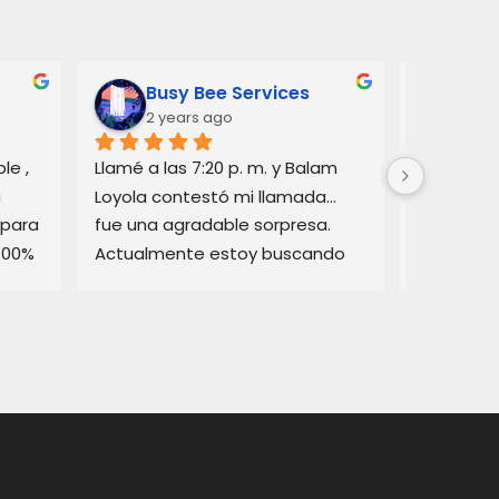
Busy Bee Services
Ann
2 years ago
3 y
e , 
Llamé a las 7:20 p. m. y Balam 
Balam me 
 
Loyola contestó mi llamada… 
consejos 
para 
fue una agradable sorpresa. 
automovil
100% 
Actualmente estoy buscando 
cómo func
asesoramiento legal y él pudo 
California
brindarme buena información.
resolvió 
¡Gracias!
favor.  No
utilizar su
minucioso
Lo recom