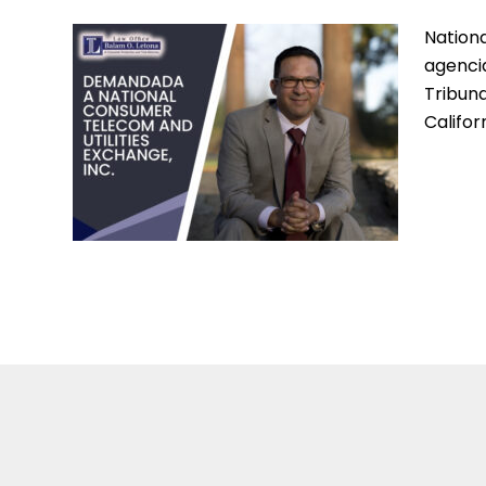
Nationa
agenci
Tribuna
Califor