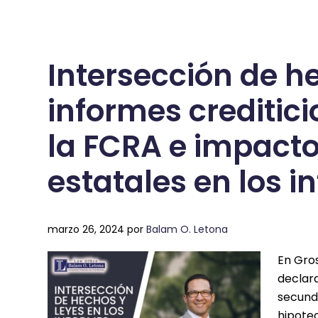
Intersección de he
informes creditici
la FCRA e impacto
estatales en los i
marzo 26, 2024
por
Balam O. Letona
En Gros
declar
secunda
hipotec