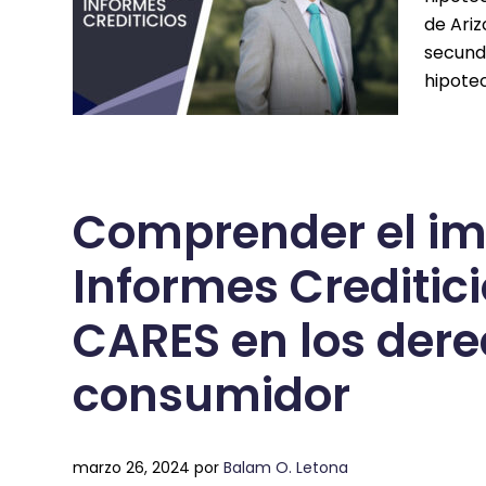
de Ariz
secunda
hipotec
Comprender el imp
Informes Creditici
CARES en los dere
consumidor
marzo 26, 2024
por
Balam O. Letona