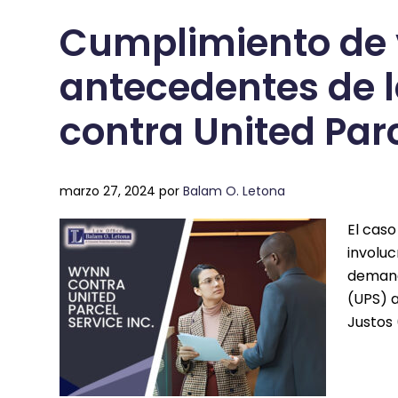
Cumplimiento de v
antecedentes de 
contra United Parc
marzo 27, 2024
por
Balam O. Letona
El caso
involu
demanda
(UPS) a
Justos 