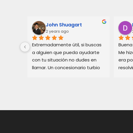
John Shuagart
2 years ago
Extremadamente útil, si buscas 
Buena 
lam.Soy 
a alguien que pueda ayudarte 
Me hiz
 estoy 
con tu situación no dudes en 
era po
llamar. Un concesionario turbio 
resolv
 
en pajaro me estaba haciendo 
rápido
la vida imposible, Balam arregló 
servic
l 
mi situación rápidamente.
un con
viles. 
confia
onario 
todo mi 
ra.Él 
zo que 